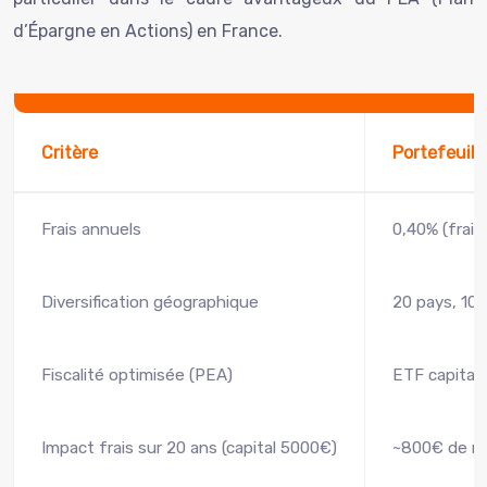
d’Épargne en Actions) en France.
Critère
Portefeuill
Frais annuels
0,40% (frais
Diversification géographique
20 pays, 10 
Fiscalité optimisée (PEA)
ETF capitali
Impact frais sur 20 ans (capital 5000€)
~800€ de m