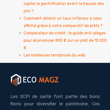
capter la gentrification avant la hausse des
prix ?
Comment obtenir un taux inférieur à celui
affiché grâce à votre comparatif de prêts ?
Comparateur de crédit : le guide anti-pièges
pour économiser 800 € sur un prêt de 15 000
€
Les meilleures tendances du web
Les SCPI de santé font partie des bons
filons pour diversifier le patrimoine. Ces